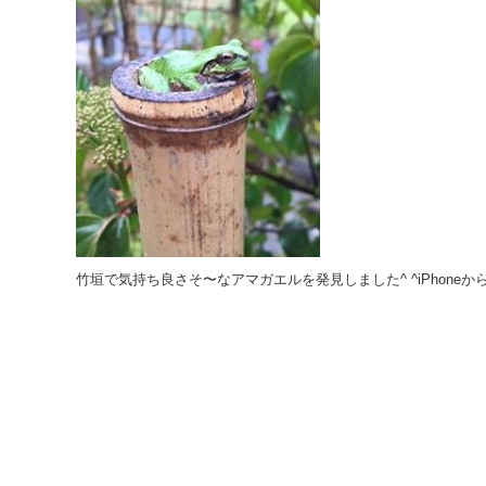
竹垣で気持ち良さそ〜なアマガエルを発見しました^ ^iPhoneか