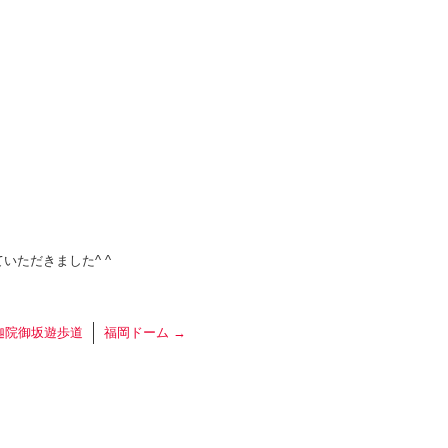
いただきました^ ^
迦院御坂遊歩道
福岡ドーム
→