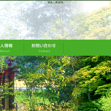
植栽工事|庭咲