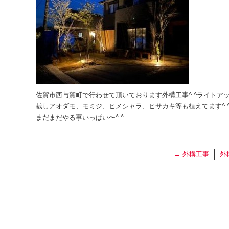
佐賀市西与賀町で行わせて頂いております外構工事^ ^ライトアッ
栽しアオダモ、モミジ、ヒメシャラ、ヒサカキ等も植えてます^ ^
まだまだやる事いっぱい〜^ ^
←
外構工事
外