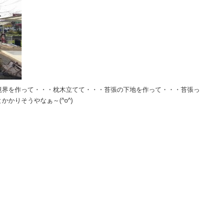
境界を作って・・・枕木立てて・・・苔張の下地を作って・・・苔張っ
かりそうやなぁ～(^o^)