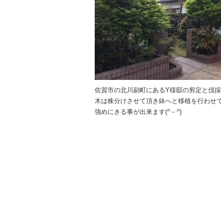
佐賀市の北川副町にあるY様邸の剪定と伐採
木は株分けさせて頂き鉢へと移植を行わせて
強めにきる事が出来ます(^－^)